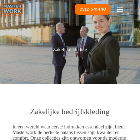
Ga
naar
0512-541440
de
inhoud
Zakelijke kleding
Zakelijke bedrijfskleding
In een wereld waar eerste indrukken essentieel zijn, biedt
Masterwork de perfecte balans tussen stijl, kwaliteit en
comfort. Onze collecties zijn ontworpen voor de moderne